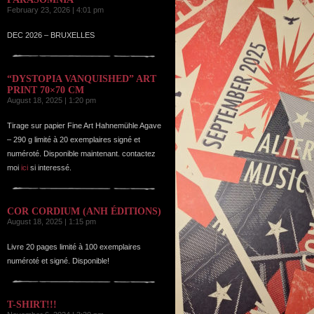
February 23, 2026 | 4:01 pm
DEC 2026 – BRUXELLES
“DYSTOPIA VANQUISHED” ART
PRINT 70×70 CM
August 18, 2025 | 1:20 pm
Tirage sur papier Fine Art Hahnemühle Agave
– 290 g limité à 20 exemplaires signé et
numéroté. Disponible maintenant. contactez
moi
ici
si interessé.
COR CORDIUM (ANH ÉDITIONS)
August 18, 2025 | 1:15 pm
Livre 20 pages limité à 100 exemplaires
numéroté et signé. Disponible!
T-SHIRT!!!