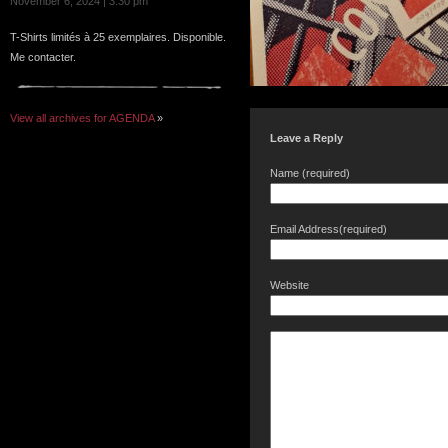
November 6, 2024 | 3:30 pm
T-Shirts limités à 25 exemplaires. Disponible.
Me contacter.
View all archives for AGENDA
»
Leave a Reply
Name (required)
Email Address(required)
Website