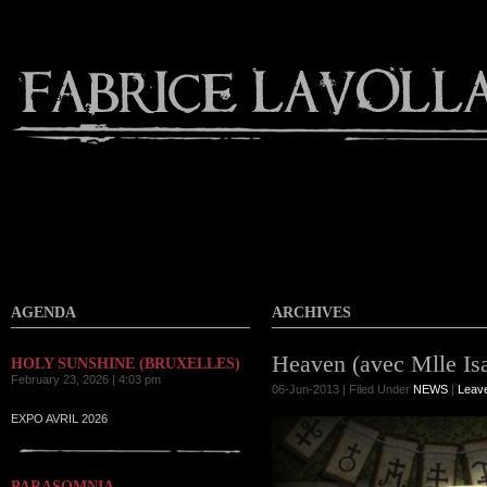
Contact
AGENDA
ARCHIVES
Heaven (avec Mlle Is
HOLY SUNSHINE (BRUXELLES)
February 23, 2026 | 4:03 pm
06-Jun-2013 | Filed Under
NEWS
|
Leav
EXPO AVRIL 2026
PARASOMNIA