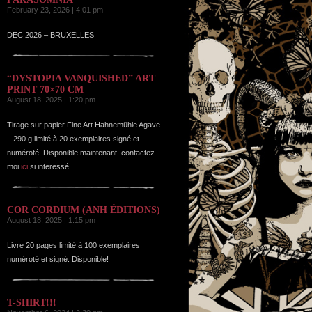
February 23, 2026 | 4:01 pm
DEC 2026 – BRUXELLES
“DYSTOPIA VANQUISHED” ART
PRINT 70×70 CM
August 18, 2025 | 1:20 pm
Tirage sur papier Fine Art Hahnemühle Agave
– 290 g limité à 20 exemplaires signé et
numéroté. Disponible maintenant. contactez
moi
ici
si interessé.
COR CORDIUM (ANH ÉDITIONS)
August 18, 2025 | 1:15 pm
Livre 20 pages limité à 100 exemplaires
numéroté et signé. Disponible!
T-SHIRT!!!