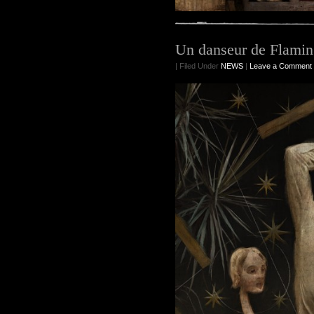
Un danseur de Flami
| Filed Under
NEWS
|
Leave a Comment