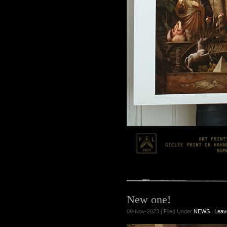
New one!
08-Nov-2023 | Filed Under
NEWS
|
Leav