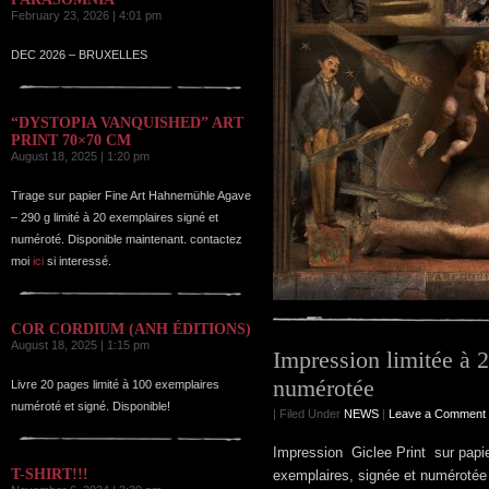
February 23, 2026 | 4:01 pm
DEC 2026 – BRUXELLES
“DYSTOPIA VANQUISHED” ART
PRINT 70×70 CM
August 18, 2025 | 1:20 pm
Tirage sur papier Fine Art Hahnemühle Agave
– 290 g limité à 20 exemplaires signé et
numéroté. Disponible maintenant. contactez
moi
ici
si interessé.
COR CORDIUM (ANH ÉDITIONS)
August 18, 2025 | 1:15 pm
Impression limitée à 
numérotée
Livre 20 pages limité à 100 exemplaires
numéroté et signé. Disponible!
| Filed Under
NEWS
|
Leave a Comment
Impression Giclee Print sur papi
T-SHIRT!!!
exemplaires, signée et numérotée 