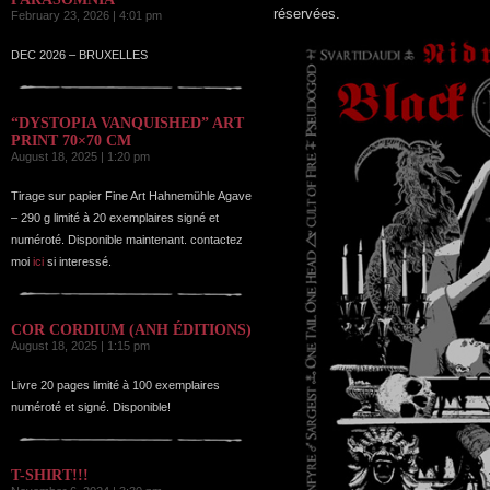
réservées.
February 23, 2026 | 4:01 pm
DEC 2026 – BRUXELLES
“DYSTOPIA VANQUISHED” ART
PRINT 70×70 CM
August 18, 2025 | 1:20 pm
Tirage sur papier Fine Art Hahnemühle Agave
– 290 g limité à 20 exemplaires signé et
numéroté. Disponible maintenant. contactez
moi
ici
si interessé.
COR CORDIUM (ANH ÉDITIONS)
August 18, 2025 | 1:15 pm
Livre 20 pages limité à 100 exemplaires
numéroté et signé. Disponible!
T-SHIRT!!!