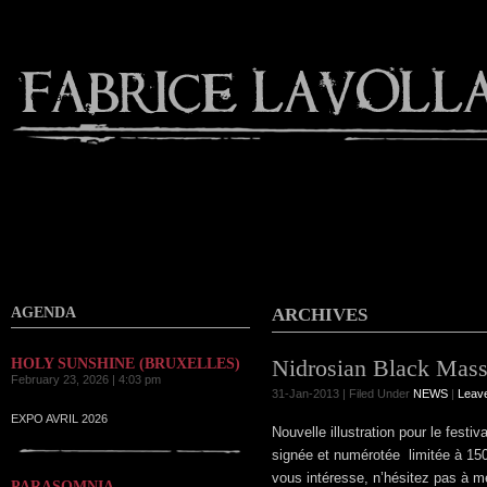
Contact
AGENDA
ARCHIVES
Nidrosian Black Mas
HOLY SUNSHINE (BRUXELLES)
February 23, 2026 | 4:03 pm
31-Jan-2013 | Filed Under
NEWS
|
Leav
EXPO AVRIL 2026
Nouvelle illustration pour le fest
signée et numérotée limitée à 150
vous intéresse, n’hésitez pas à me
PARASOMNIA