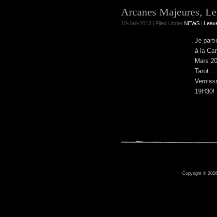
Arcanes Majeures, Le
10-Jan-2013 | Filed Under
NEWS
|
Leav
Je part
à la Ca
Mars 20
Tarot… l
Verniss
19H30!
Copyright © 2026 