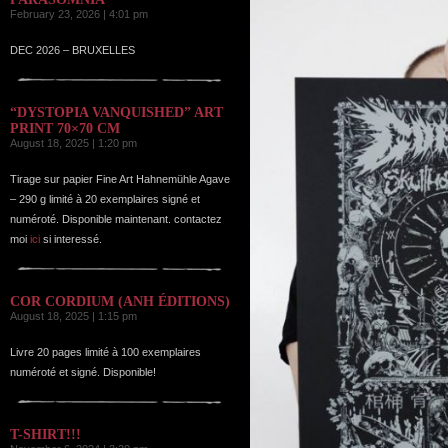
February 23, 2026 | 4:01 pm
DEC 2026 – BRUXELLES
“DYSTOPIA VANQUISHED” ART
PRINT 70×70 CM
August 18, 2025 | 1:20 pm
Tirage sur papier Fine Art Hahnemühle Agave
– 290 g limité à 20 exemplaires signé et
numéroté. Disponible maintenant. contactez
moi
ici
si interessé.
COR CORDIUM (ANH ÉDITIONS)
August 18, 2025 | 1:15 pm
Livre 20 pages limité à 100 exemplaires
numéroté et signé. Disponible!
T-SHIRT!!!