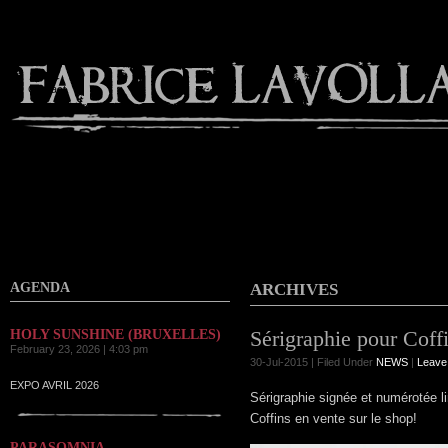
Contact
AGENDA
ARCHIVES
Sérigraphie pour Coffi
HOLY SUNSHINE (BRUXELLES)
February 23, 2026 | 4:03 pm
30-Jul-2015 | Filed Under
NEWS
|
Leave
EXPO AVRIL 2026
Sérigraphie signée et numérotée l
Coffins en vente sur le shop!
PARASOMNIA