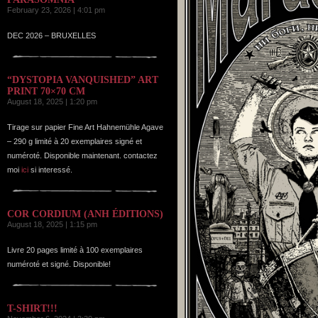
February 23, 2026 | 4:01 pm
DEC 2026 – BRUXELLES
“DYSTOPIA VANQUISHED” ART
PRINT 70×70 CM
August 18, 2025 | 1:20 pm
Tirage sur papier Fine Art Hahnemühle Agave
– 290 g limité à 20 exemplaires signé et
numéroté. Disponible maintenant. contactez
moi
ici
si interessé.
COR CORDIUM (ANH ÉDITIONS)
August 18, 2025 | 1:15 pm
Livre 20 pages limité à 100 exemplaires
numéroté et signé. Disponible!
T-SHIRT!!!