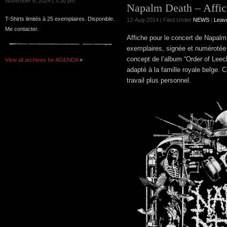
November 6, 2024 | 3:30 pm
Napalm Death – Affic
T-Shirts limités à 25 exemplaires. Disponible.
12-Aug-2014 | Filed Under
NEWS
|
Leav
Me contacter.
Affiche pour le concert de Napalm
exemplaires, signée et numérotée a 
concept de l’album “Order of Leech
View all archives for AGENDA
»
adapté à la famille royale belge. C
travail plus personnel.