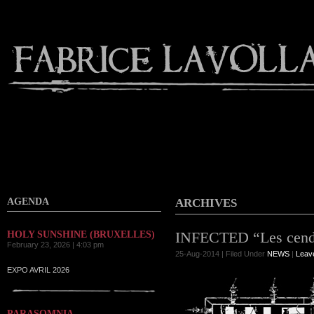
Contact
AGENDA
ARCHIVES
INFECTED “Les cendr
HOLY SUNSHINE (BRUXELLES)
February 23, 2026 | 4:03 pm
25-Aug-2014 | Filed Under
NEWS
|
Leav
EXPO AVRIL 2026
PARASOMNIA