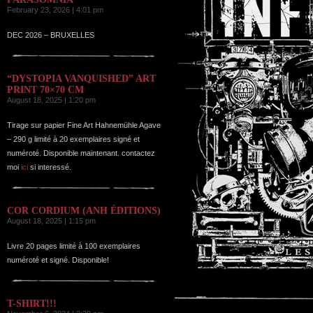
February 23, 2026 | 4:01 pm
DEC 2026 – BRUXELLES
“DYSTOPIA VANQUISHED” ART
PRINT 70×70 CM
August 18, 2025 | 1:20 pm
Tirage sur papier Fine Art Hahnemühle Agave
– 290 g limité à 20 exemplaires signé et
numéroté. Disponible maintenant. contactez
moi
ici
si interessé.
COR CORDIUM (ANH ÉDITIONS)
August 18, 2025 | 1:15 pm
Livre 20 pages limité à 100 exemplaires
numéroté et signé. Disponible!
T-SHIRT!!!