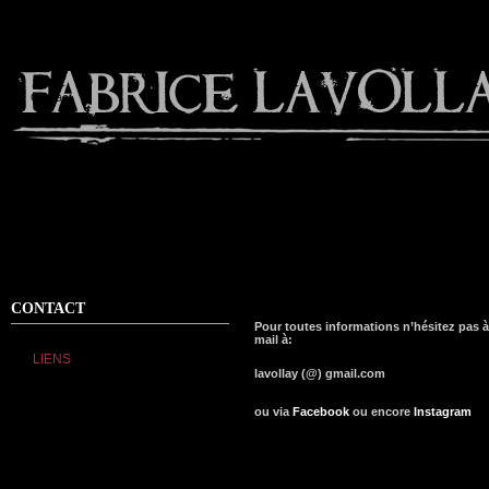
Contact
CONTACT
Pour toutes informations n’hésitez pas 
mail à:
LIENS
lavollay (@) gmail.com
ou via
Facebook
ou encore
Instagram