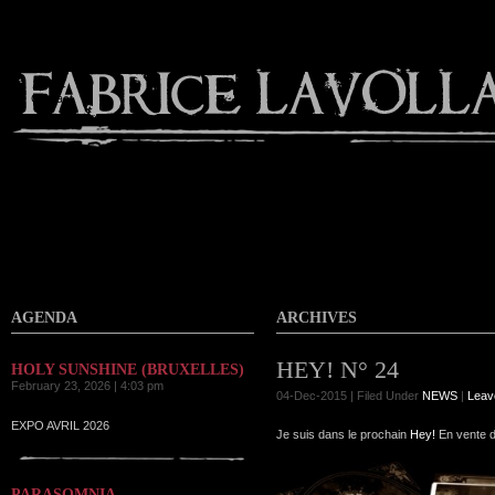
Contact
AGENDA
ARCHIVES
HEY! N° 24
HOLY SUNSHINE (BRUXELLES)
February 23, 2026 | 4:03 pm
04-Dec-2015 | Filed Under
NEWS
|
Leav
EXPO AVRIL 2026
Je suis dans le prochain
Hey!
En vente d
PARASOMNIA