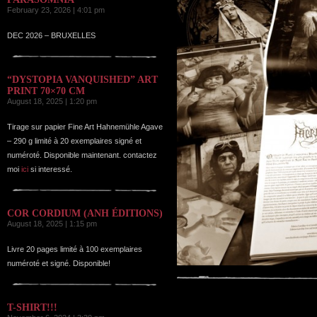
February 23, 2026 | 4:01 pm
DEC 2026 – BRUXELLES
“DYSTOPIA VANQUISHED” ART
PRINT 70×70 CM
August 18, 2025 | 1:20 pm
Tirage sur papier Fine Art Hahnemühle Agave
– 290 g limité à 20 exemplaires signé et
numéroté. Disponible maintenant. contactez
moi
ici
si interessé.
COR CORDIUM (ANH ÉDITIONS)
August 18, 2025 | 1:15 pm
Livre 20 pages limité à 100 exemplaires
numéroté et signé. Disponible!
T-SHIRT!!!