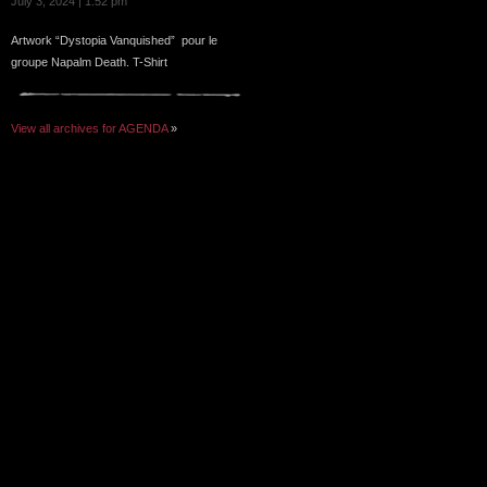
July 3, 2024 | 1:52 pm
Artwork “Dystopia Vanquished” pour le
groupe Napalm Death. T-Shirt
View all archives for AGENDA
»