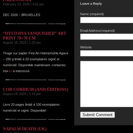
Leave a Reply
February 23, 2026 | 4:01 pm
Name (required)
DEC 2026 – BRUXELLES
Email Address(required)
“DYSTOPIA VANQUISHED” ART
PRINT 70×70 CM
August 18, 2025 | 1:20 pm
Website
Tirage sur papier Fine Art Hahnemühle Agave
– 290 g limité à 20 exemplaires signé et
numéroté. Disponible maintenant. contactez
moi
ici
si interessé.
COR CORDIUM (ANH ÉDITIONS)
August 18, 2025 | 1:15 pm
Livre 20 pages limité à 100 exemplaires
numéroté et signé. Disponible!
NAPALM DEATH (UK)