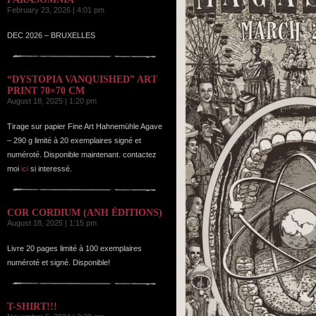
February 23, 2026 | 4:01 pm
DEC 2026 – BRUXELLES
“DYSTOPIA VANQUISHED” ART
PRINT 70×70 CM
August 18, 2025 | 1:20 pm
Tirage sur papier Fine Art Hahnemühle Agave
– 290 g limité à 20 exemplaires signé et
numéroté. Disponible maintenant. contactez
moi
ici
si interessé.
COR CORDIUM (ANH ÉDITIONS)
August 18, 2025 | 1:15 pm
Livre 20 pages limité à 100 exemplaires
numéroté et signé. Disponible!
T-SHIRT!!!