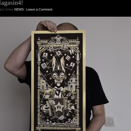
agasin4!
iled Under
NEWS
|
Leave a Comment