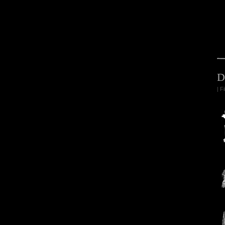
D
| F