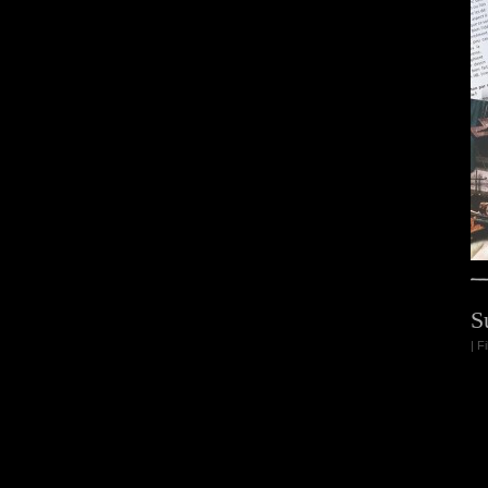
S
| F