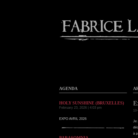
About
Gallery
Contact
AGENDA
A
E
HOLY SUNSHINE (BRUXELLES)
February 23, 2026 | 4:03 pm
10-
EXPO AVRIL 2026
Je 
déc
à p
PARASOMNIA