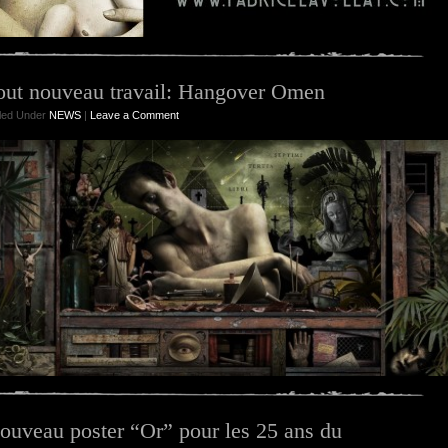
out nouveau travail: Hangover Omen
iled Under
NEWS
|
Leave a Comment
ouveau poster “Or” pour les 25 ans du