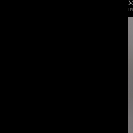
M
| F