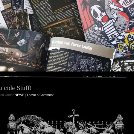
uicide Stuff!
iled Under
NEWS
|
Leave a Comment