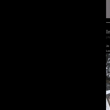
I
| F
Je 
Loc