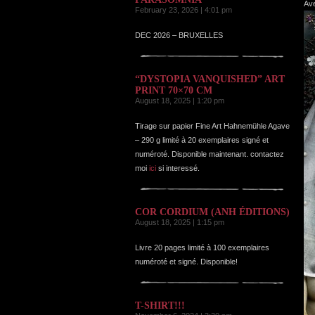
Ave
February 23, 2026 | 4:01 pm
DEC 2026 – BRUXELLES
“DYSTOPIA VANQUISHED” ART
PRINT 70×70 CM
August 18, 2025 | 1:20 pm
Tirage sur papier Fine Art Hahnemühle Agave
– 290 g limité à 20 exemplaires signé et
numéroté. Disponible maintenant. contactez
moi
ici
si interessé.
COR CORDIUM (ANH ÉDITIONS)
August 18, 2025 | 1:15 pm
Livre 20 pages limité à 100 exemplaires
numéroté et signé. Disponible!
T-SHIRT!!!