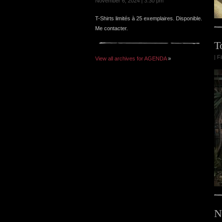
November 6, 2024 | 3:30 pm
T-Shirts limités à 25 exemplaires. Disponible.
Me contacter.
T
| F
View all archives for AGENDA
»
N