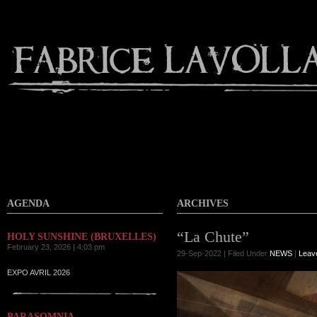
Contact
AGENDA
ARCHIVES
“La Chute”
HOLY SUNSHINE (BRUXELLES)
February 23, 2026 | 4:03 pm
29-Sep-2022 | Filed Under
NEWS
|
Leav
EXPO AVRIL 2026
PARASOMNIA