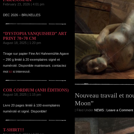
February 23, 2026 | 4:01 pm
DEC 2026 – BRUXELLES
“DYSTOPIA VANQUISHED” ART
PRINT 70×70 CM
August 18, 2025 | 1:20 pm
Tirage sur papier Fine Art Hahnemühle Agave
– 290 g limité à 20 exemplaires signé et
numéroté. Disponible maintenant. contactez
moi
ici
si interessé.
COR CORDIUM (ANH ÉDITIONS)
Nouveau travail et nou
August 18, 2025 | 1:15 pm
Moon”
Livre 20 pages limité à 100 exemplaires
| Filed Under
NEWS
|
Leave a Comment
numéroté et signé. Disponible!
T-SHIRT!!!