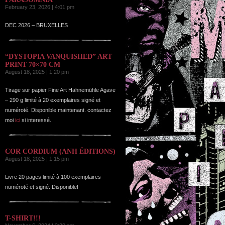
February 23, 2026 | 4:01 pm
DEC 2026 – BRUXELLES
“DYSTOPIA VANQUISHED” ART
PRINT 70×70 CM
August 18, 2025 | 1:20 pm
Tirage sur papier Fine Art Hahnemühle Agave
– 290 g limité à 20 exemplaires signé et
numéroté. Disponible maintenant. contactez
moi
ici
si interessé.
COR CORDIUM (ANH ÉDITIONS)
August 18, 2025 | 1:15 pm
Livre 20 pages limité à 100 exemplaires
numéroté et signé. Disponible!
T-SHIRT!!!