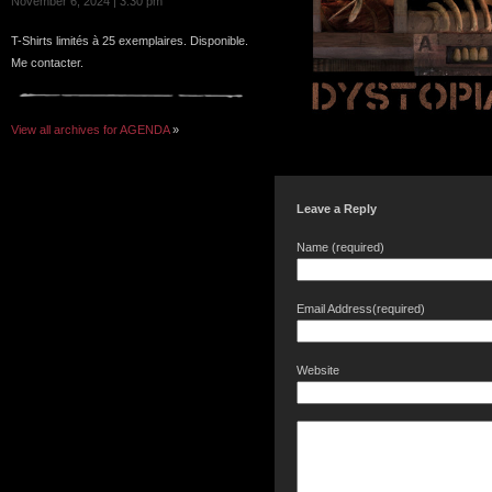
November 6, 2024 | 3:30 pm
T-Shirts limités à 25 exemplaires. Disponible.
Me contacter.
View all archives for AGENDA
»
Leave a Reply
Name (required)
Email Address(required)
Website