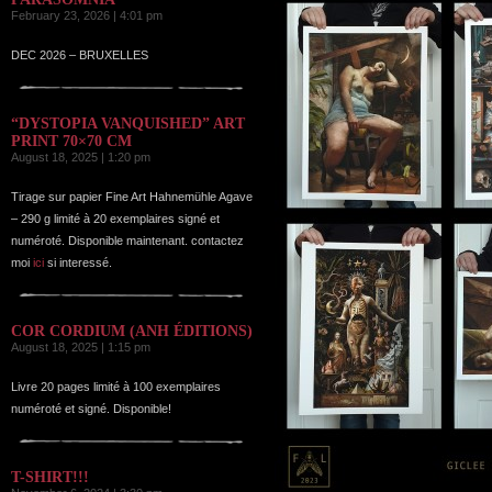
February 23, 2026 | 4:01 pm
DEC 2026 – BRUXELLES
“DYSTOPIA VANQUISHED” ART
PRINT 70×70 CM
August 18, 2025 | 1:20 pm
Tirage sur papier Fine Art Hahnemühle Agave
– 290 g limité à 20 exemplaires signé et
numéroté. Disponible maintenant. contactez
moi
ici
si interessé.
COR CORDIUM (ANH ÉDITIONS)
August 18, 2025 | 1:15 pm
Livre 20 pages limité à 100 exemplaires
numéroté et signé. Disponible!
T-SHIRT!!!