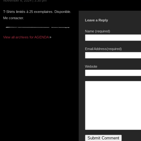
November 6, 2024 | 3:30 pm
T-Shirts limités à 25 exemplaires. Disponible.
Me contacter.
Leave a Reply
Name (required)
View all archives for AGENDA
»
Email Address(required)
Website