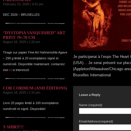
February 23, 2026 | 4:01 pm
DEC 2026 – BRUXELLES
“DYSTOPIA VANQUISHED” ART
PRINT 70×70 CM
August 18, 2025 | 1:20 pm
Tirage sur papier Fine Art Hahnemühle Agave
Je participerai à l’expo The Hear
– 290 g limité à 20 exemplaires signé et
(USA)… Je serai présent sur place
numéroté. Disponible maintenant. contactez
(Appleton/Milwaukee/Chicago area)
moi
ici
si interessé.
Bruxelles International
COR CORDIUM (ANH ÉDITIONS)
August 18, 2025 | 1:15 pm
Leave a Reply
Livre 20 pages limité à 100 exemplaires
Name (required)
numéroté et signé. Disponible!
Email Address(required)
T-SHIRT!!!